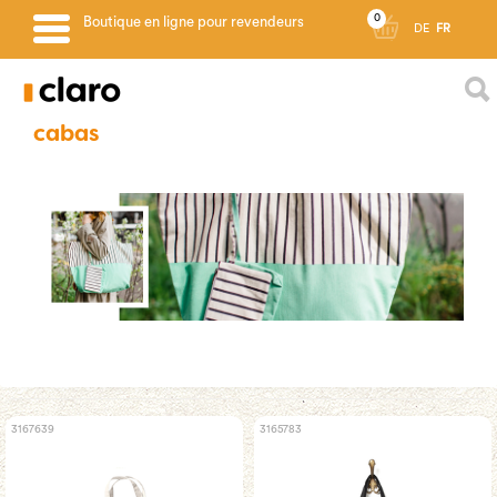
0
Boutique en ligne pour revendeurs
DE
FR
cabas
3167639
3165783