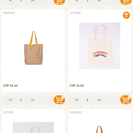
3183006
3175038
CHF 55.00
CHF 19.00
3172135
3183005