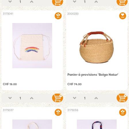
3175041
2000250
Panier à provisions 'Bolga Natur'
CHF 19.00
CHF 74.00
3175037
3175036