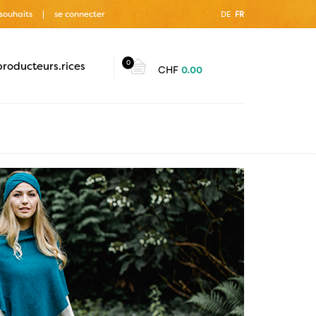
 souhaits
se connecter
DE
FR
0
producteurs.rices
CHF
0.00