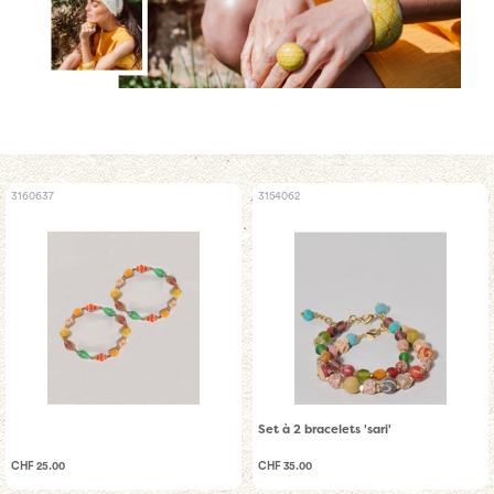
3160637
3154062
Set à 2 bracelets 'sari'
CHF 25.00
CHF 35.00