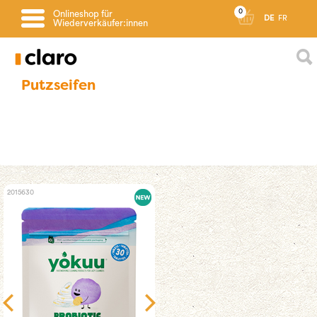
0
Onlineshop für
DE
FR
Wiederverkäufer:innen
Putzseifen
2015630