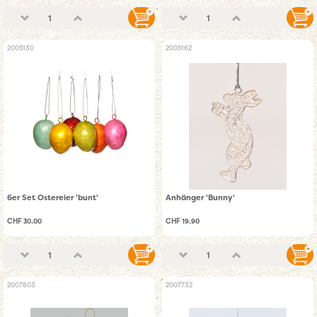
2005130
2005162
6er Set Ostereier 'bunt'
Anhänger 'Bunny'
CHF 30.00
CHF 19.90
2007803
2007732