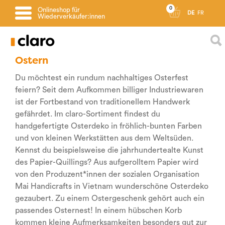
0
Onlineshop für
DE
FR
Wiederverkäufer:innen
Ostern
Du möchtest ein rundum nachhaltiges Osterfest
feiern? Seit dem Aufkommen billiger Industriewaren
ist der Fortbestand von traditionellem Handwerk
gefährdet. Im claro-Sortiment findest du
handgefertigte Osterdeko in fröhlich-bunten Farben
und von kleinen Werkstätten aus dem Weltsüden.
Kennst du beispielsweise die jahrhundertealte Kunst
des Papier-Quillings? Aus aufgerolltem Papier wird
von den Produzent*innen der sozialen Organisation
Mai Handicrafts in Vietnam wunderschöne Osterdeko
gezaubert. Zu einem Ostergeschenk gehört auch ein
passendes Osternest! In einem hübschen Korb
kommen kleine Aufmerksamkeiten besonders gut zur