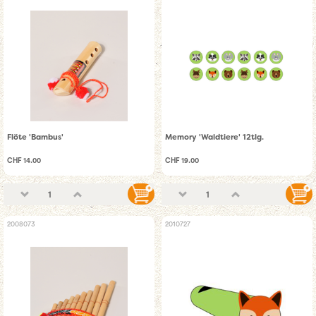
Flöte 'Bambus'
Memory 'Waldtiere' 12tlg.
CHF 14.00
CHF 19.00
2008073
2010727