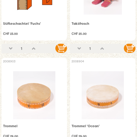
Stifteschachtel 'Fuchs'
Taktfrosch
CHF 23.00
CHF 25.00
2008903
2008904
Trommel
Trommel 'Ocean'
CHF 29.00
CHF 29.00