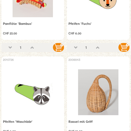
Panflöte 'Bambus'
Pfeifen 'Fuchs'
CHF 23.00
CHF 6.00
2010726
2008843
Pfeifen 'Waschbär'
Rassel mit Griff