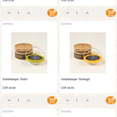
CHF 6.00
CHF 15.00
2007982
2007983
Solarlampe 'Grün'
Solarlampe 'Orange'
CHF 49.90
CHF 49.90
2007984
2008552