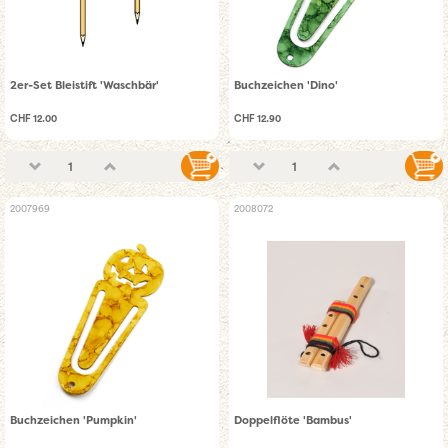
2er-Set Bleistift 'Waschbär'
Buchzeichen 'Dino'
CHF 12.00
CHF 12.90
2007969
2008072
Buchzeichen 'Pumpkin'
Doppelflöte 'Bambus'