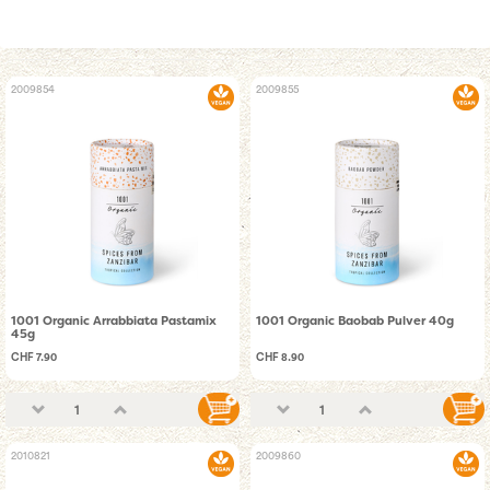
2009854
2009855
1001 Organic Arrabbiata Pastamix
1001 Organic Baobab Pulver 40g
45g
CHF 7.90
CHF 8.90
2010821
2009860