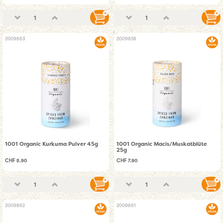
2009863
2009858
1001 Organic Kurkuma Pulver 45g
1001 Organic Macis/Muskatblüte
25g
CHF 8.90
CHF 7.90
2009862
2009861