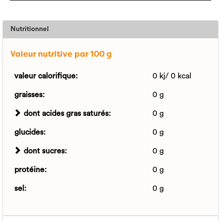
Nutritionnel
Valeur nutritive par 100 g
valeur calorifique:
0 kj/ 0 kcal
graisses:
0 g
dont acides gras saturés:
0 g
glucides:
0 g
dont sucres:
0 g
protéine:
0 g
sel:
0 g