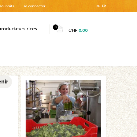
 souhaits
se connecter
DE
FR
0
producteurs.rices
CHF
0.00
nir