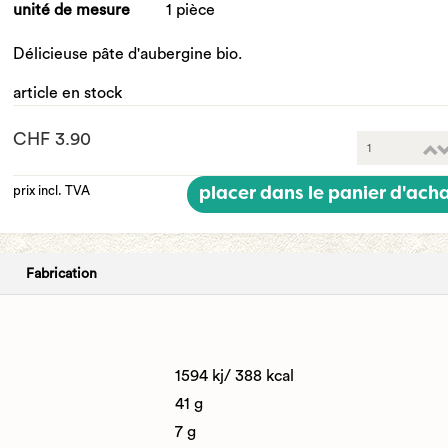
unité de mesure
1 pièce
Délicieuse pâte d'aubergine bio.
article en stock
CHF 3.90
prix incl. TVA
placer dans le panier d'ach
Fabrication
1594 kj/ 388 kcal
41 g
7 g