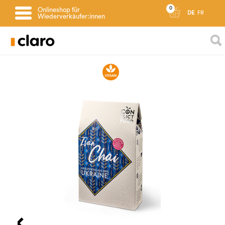
0
Onlineshop für
DE
FR
Wiederverkäufer:innen