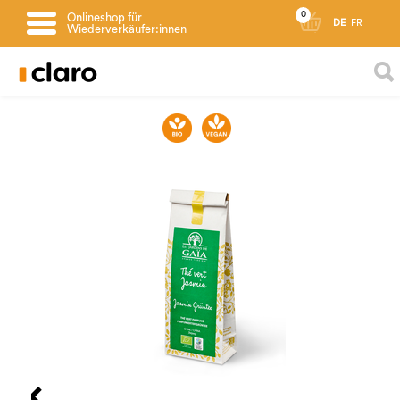
0
Onlineshop für
DE
FR
Wiederverkäufer:innen