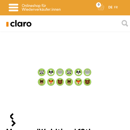
0
Onlineshop für
DE
FR
Wiederverkäufer:innen