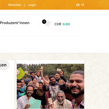
Merkliste
Login
DE
FR
0
Produzent*innen
CHF
0.00
ken