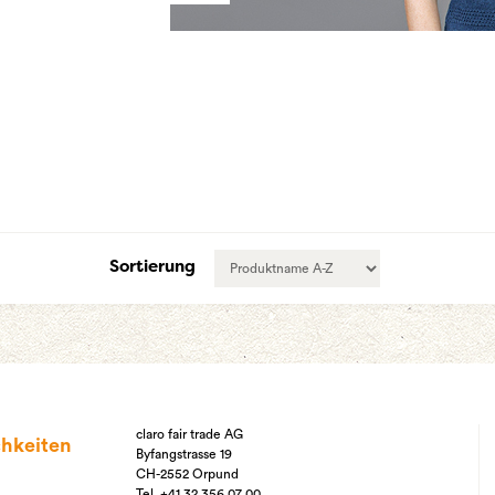
Sortierung
claro fair trade AG
hkeiten
Byfangstrasse 19
CH-2552 Orpund
Tel. +41 32 356 07 00