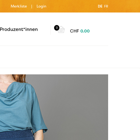
Merkliste
Login
DE
FR
0
Produzent*innen
CHF
0.00